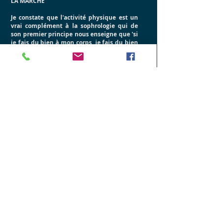
LA MARCHE
Je constate que l'activité physique est un
vrai complément à la sophrologie qui de
son premier principe nous enseigne que 'si
je fais du bien à mon corps, je fais du bien
à ma tête' et vice versa.
Alors je complète ma formation par le
STRETCHING POSTURAL® et le POSTURAL
BALL®
Et afin de vous garantir des séances de
qualité en toute sécurité, j'ai passé mes
diplômes d'ANIMATEUR DE LOISIR SPORTIF
que j'ai complétés par le module ACTIVITES
PHYSIQUES SUR PRESCRIPTION MEDICALE.
Enfin, comme vous l'avez lu plus haut, je
suis connectée à la joie ! Alors je propose
également un cours de GYM RECREATIVE,
une gym accessible, joyeuse et
bienveillante, mélangeant renforcement
musculaire doux, un peu de cardio, des
jeux et de l'expression corporelle.
Un projet qui a grandi en 8 années (Il faut